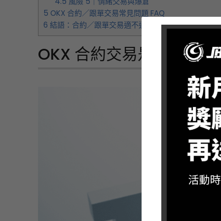
4.5
風險 5｜情緒交易與爆倉
5
OKX 合約／跟單交易常見問題 FAQ
6
結語：合約／跟單交易適不適合你？我的想法是
OKX 合約交易是什麼?跟