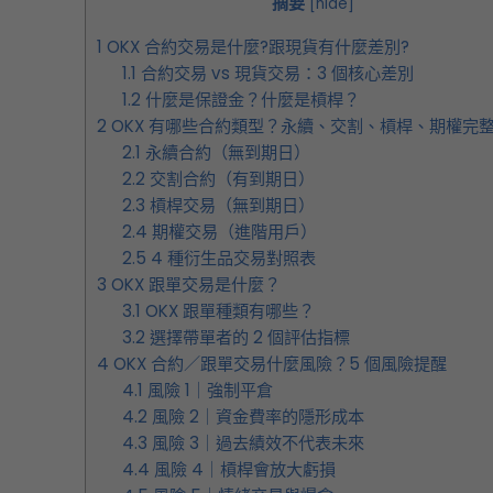
摘要
[
hide
]
1
OKX 合約交易是什麼?跟現貨有什麼差別?
1.1
合約交易 vs 現貨交易：3 個核心差別
1.2
什麼是保證金？什麼是槓桿？
2
OKX 有哪些合約類型？永續、交割、槓桿、期權完
2.1
永續合約（無到期日）
2.2
交割合約（有到期日）
2.3
槓桿交易（無到期日）
2.4
期權交易（進階用戶）
2.5
4 種衍生品交易對照表
3
OKX 跟單交易是什麼？
3.1
OKX 跟單種類有哪些？
3.2
選擇帶單者的 2 個評估指標
4
OKX 合約／跟單交易什麼風險？5 個風險提醒
4.1
風險 1｜強制平倉
4.2
風險 2｜資金費率的隱形成本
4.3
風險 3｜過去績效不代表未來
4.4
風險 4｜槓桿會放大虧損