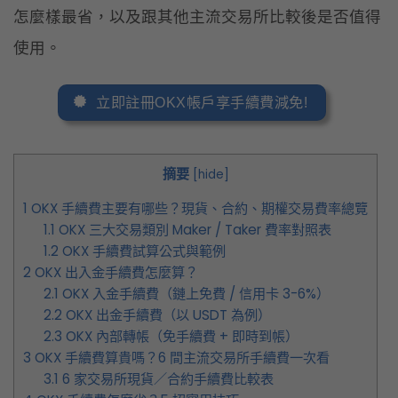
1
OKX 手續費主要有哪些？現貨、合約、期權交易費率總覽
1.1
OKX 三大交易類別 Maker / Taker 費率對照表
1.2
OKX 手續費試算公式與範例
2
OKX 出入金手續費怎麼算？
2.1
OKX 入金手續費（鏈上免費 / 信用卡 3-6%）
2.2
OKX 出金手續費（以 USDT 為例）
2.3
OKX 內部轉帳（免手續費 + 即時到帳）
3
OKX 手續費算貴嗎？6 間主流交易所手續費一次看
3.1
6 家交易所現貨／合約手續費比較表
4
OKX 手續費怎麼省？5 招實用技巧
4.1
招式 1｜使用 OKX 推薦邀請碼（享 20% 折扣）
4.2
招式 2｜持有 OKB 升級 VIP 等級
4.3
招式 3｜成為專業用戶（資產或交易量達標）
4.4
招式 4｜善用內部轉帳（OKX 帳戶間免手續費）
4.5
招式 5｜鏈上轉帳選最便宜的鏈
5
OKX 手續費等級怎麼查？
6
OKX 手續費常見問題 FAQ
7
結語：OKX 手續費怎麼省到最低？