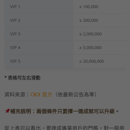
VIP 5
≥ 20,000,000
* 表格可左右滑動
資料來源：
OKX 官方
（依最新公告為準）
補充說明：兩個條件只要擇一達成就可以升級。
從上表可以看出，要達成專業用戶的門檻，對一般用
戶來說相對高，
比較適合資深交易員或機構投資人
。
招式 4｜善用內部轉帳（OKX 帳戶間
免手續費）
如果你的轉帳對象也是 OKX 用戶，
使用「內部轉