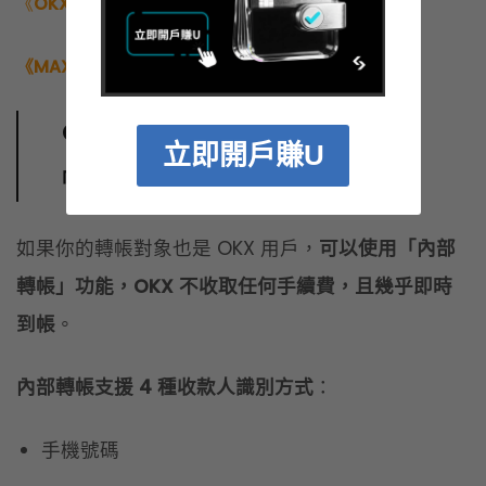
如果你的轉帳對象也是 OKX 用戶，
可以使用「內部
轉帳」功能，OKX 不收取任何手續費，且幾乎即時
到帳
。
立即開戶賺U
內部轉帳支援 4 種收款人識別方式
：
手機號碼
Email 信箱
UID（用戶 ID）
子帳戶
內部轉帳是 OKX 用戶間最划算的轉帳方式。但要注
意，內部轉帳僅限 OKX 帳戶之間，
無法直接換成台