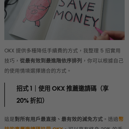
技巧，
從最有效到最進階依序排列
，你可以根據自己
的使用情境選擇適合的方式。
招式 1｜使用 OKX 推薦邀請碼（享
20% 折扣）
這是
對所有用戶最直接、最有效的減免方式
。透過
幣
誌的專屬邀請碼註冊 OKX
，可以享有終身 20% 的手
續費折扣。
為什麼最推薦這招？
不需要投入額外資金（不像 OKB 要先買幣）
不需要達到交易量門檻（不像專業用戶資格）