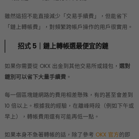
如果你需要從 OKX 出金到其他交易所或錢包，
選對
鏈別可以省下大量手續費
。
每一個區塊鏈網路的費用相差懸殊，有的甚至會差到
10 倍以上。根據我的經驗，在離峰時段（例如下午或
早上），轉帳費用還有可能再低一點。
如果本身不急著轉帳的話，除了參考
OKX 官方
的即
時鏈上手續費之外，也可以在離峰時段進行轉帳，長
期下來也是會省下不少成本。
用幣誌邀請碼註冊 OKX 立即享 20% 手續費折扣
OKX 手續費等級怎麼查？