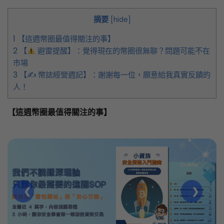
摘要
[
hide
]
1
【這週幣圈最值得關注的事】
2
【
避雷提醒】：覺得現在的幣圈很無聊？問題可能不在
市場
3
【✍️ 幣誌經營週記】：謝謝每一位，願意給我真實反饋的
人！
【
這週幣圈最值得關注的事】
❮
❯