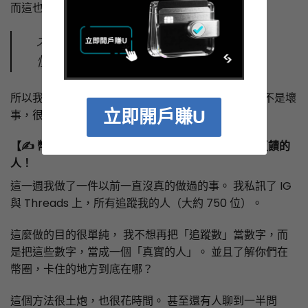
而這也正好對應我這週私訊得到的回饋：
大家真正怕的不是賺不到，而是「看不
懂、怕做錯、怕被騙」。
所以我寧願你在覺得無聊的時候，把步伐調慢。無聊不是壞
立即開戶賺U
事，很多時候，無聊代表你終於有空把地基打好。
【✍️ 幣誌經營週記】：謝謝每一位，願意給我真實反饋的
人！
這一週我做了一件以前一直沒真的做過的事。 我私訊了 IG
與 Threads 上，所有追蹤我的人（大約 750 位）。
這麼做的目的很單純， 我不想再把「追蹤數」當數字，而
是把這些數字，當成一個「真實的人」。 並且了解你們在
幣圈，卡住的地方到底在哪？
這個方法很土炮，也很花時間。 甚至還有人聊到一半問