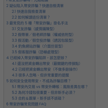
2
疑似陷入幣安詐騙？快速自檢清單
2.1
快速自我檢查清單
2.2
如何解讀這份清單？
3
最常見的 5 種「幣安詐騙」掛名手法
3.1
交友詐騙（感情鋪陳型）
3.2
假帶單／假老師詐騙（權威依附型）
3.3
假活動／假空投詐騙（誘因包裝型）
3.4
釣魚網站詐騙（介面仿冒型）
3.5
假客服詐騙（恐嚇處理型）
4
已經掉入幣安詐騙陷阱，該怎麼辦？
4.1
還沒把資金轉出幣安（最關鍵的停損點）
4.2
已經把資金轉出幣安（不做多餘操作）
4.3
很多人忽略、但非常重要的提醒
5
如何安全使用幣安，不成為詐騙目標？
5.1
幣安內交易 vs 幣安外轉帳：風險差異在哪？
5.2
為何冷錢包很重要，但非新手必須？
5.3
合約＆跟單，新手該不該碰？
6
幣安詐騙常見問題 FAQ