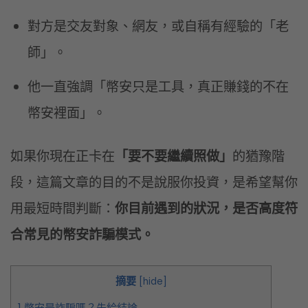
對方是交友對象、網友，或自稱有經驗的「老
師」。
他一直強調「幣安只是工具，真正賺錢的不在
幣安裡面」。
如果你現在正卡在
「要不要繼續照做」
的猶豫階
段，這篇文章的目的不是說服你投資，是希望幫你
用最短時間判斷：
你目前遇到的狀況，是否高度符
合常見的幣安詐騙模式。
摘要
[
hide
]
1
幣安是詐騙嗎？先給結論