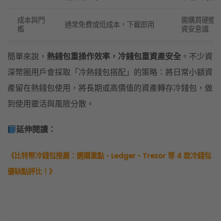
成本與門
需購買硬體
通常免費或低成本，下載即用
檻
資安意識
簡單來說，
熱錢包重操作效率，冷錢包重資產安全
。不少資
深幣圈用戶會採取「冷熱錢包搭配」的策略：將日常小額資
產留在熱錢包使用，將長期或高價值的資產轉存冷錢包，做
到使用靈活與風險分散。
延伸閱讀：
《比特幣冷錢包推薦：選購重點、Ledger、Trezor 等 4 款冷錢包
優缺點評比！》