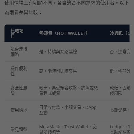
使用情境上有明顯不同，各自適合不同需求的使用者。以下
為兩者差異比較：
比較項
熱錢包（HOT WALLET）
冷錢包（COL
目
是否連接
是，持續與網路連線
否，通常完
網路
操作便利
高，隨時可即時交易
低，需額外
性
安全性風
較高，易受駭客攻擊、釣魚或惡
較低，因離
險
意程式威脅
侵風險
日常收付款、小額交易、DApp
使用情境
長期儲存、
互動
MetaMask、Trust Wallet、交
Ledger、T
常見類型
易所錢包等
本助記詞備