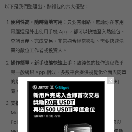
以下是我們整理出，熱錢包的六大優點：
便利性高，隨時隨地可用：
只要有網路，無論你在家用
電腦還是外出使用手機 App，都可以快速登入熱錢包、
查詢資產、完成交易。非常適合經常移動、需要快速決
策的數位工作者或投資人。
操作簡單，新手也能快速上手：
熱錢包的操作流程幾乎
與一般網銀 App 相似，多數平台提供視覺化介面與簡單
的建立步驟，不需寫程式、也不用學習複雜區塊鏈知
識，即可輕鬆使用。
支援多鏈、多幣種與 NFT 管理：
主流熱錢包如
MetaMask、OKX Wallet 通常支援 Ethereum、
Polygon、BSC、Solana 等區塊鏈，以及各種代幣與
NFT。對常關注 NFT 或 DeFi 的用戶來說，只要一個熱