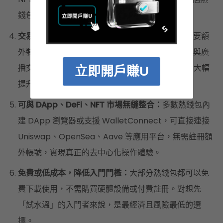
錢包就能管理所有資產。
交易速度快，適合日常小額操作：
相較於冷錢包需要額
外裝置簽名，熱錢包能直接在手機或電腦完成簽署與廣
播交易，無論轉帳或連接 DApp，都能快速完成，大幅
立即開戶賺U
提升使用效率。
可與 DApp、DeFi、NFT 市場無縫整合：
多數熱錢包內
建 DApp 瀏覽器或支援 WalletConnect，可直接連接
Uniswap、OpenSea、Aave 等應用平台，無需註冊額
外帳號，實現真正的去中心化操作體驗。
免費或低成本，降低入門門檻：
大部分熱錢包都可以免
費下載使用，不需購買硬體設備或付費註冊。對想先
「試水溫」的入門者來說，是最經濟且風險最低的選
擇。