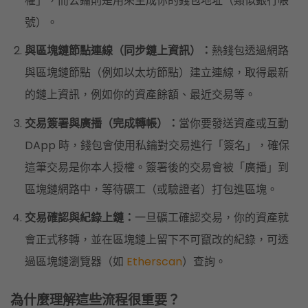
權」，而公鑰則是用來生成你的錢包地址（類似銀行帳
號）。
與區塊鏈節點連線（同步鏈上資訊）：
熱錢包透過網路
與區塊鏈節點（例如以太坊節點）建立連線，取得最新
的鏈上資訊，例如你的資產餘額、最近交易等。
交易簽署與廣播（完成轉帳）：
當你要發送資產或互動
DApp 時，錢包會使用私鑰對交易進行「簽名」，確保
這筆交易是你本人授權。簽署後的交易會被「廣播」到
區塊鏈網路中，等待礦工（或驗證者）打包進區塊。
交易確認與紀錄上鏈：
一旦礦工確認交易，你的資產就
會正式移轉，並在區塊鏈上留下不可竄改的紀錄，可透
過區塊鏈瀏覽器（如
Etherscan
）查詢。
為什麼理解這些流程很重要？