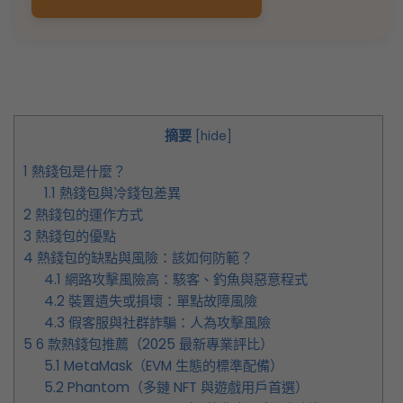
摘要
[
hide
]
1
熱錢包是什麼？
1.1
熱錢包與冷錢包差異
2
熱錢包的運作方式
3
熱錢包的優點
4
熱錢包的缺點與風險：該如何防範？
4.1
網路攻擊風險高：駭客、釣魚與惡意程式
4.2
裝置遺失或損壞：單點故障風險
4.3
假客服與社群詐騙：人為攻擊風險
5
6 款熱錢包推薦（2025 最新專業評比）
5.1
MetaMask（EVM 生態的標準配備）
5.2
Phantom（多鏈 NFT 與遊戲用戶首選）