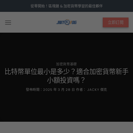
Skip
從零開始！區塊鏈 & 加密貨幣學習的最佳夥伴
to
content
立即訂閱
加密貨幣基礎
比特幣單位最小是多少？適合加密貨幣新手
小額投資嗎？
發佈時間：
2025 年 3 月 28 日
作者：
JACKY 傑克