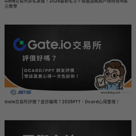
Gate交易所排名第幾？2026最新名次＋填邀請碼開戶限時領15美
元教學
Gate交易所評價？是詐騙嗎？2026PTT、Dcard心得整理！