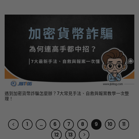
遇到加密貨幣詐騙怎麼辦？7大常見手法、自救與報案教學一次整
理！
1
...
6
7
8
9
10
11
12
13